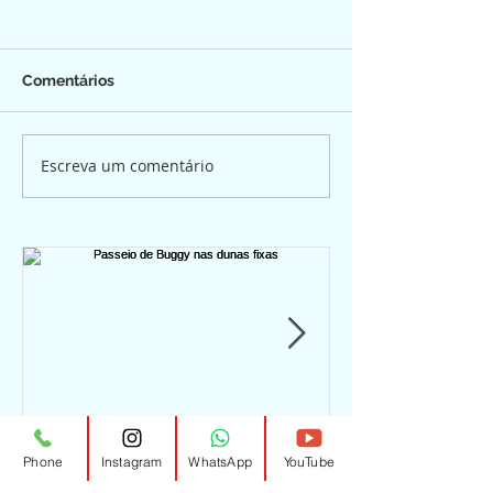
Comentários
Escreva um comentário
Passeio de Buggy nas
Passeio de b
Phone
Instagram
WhatsApp
YouTube
dunas fixas
Natal