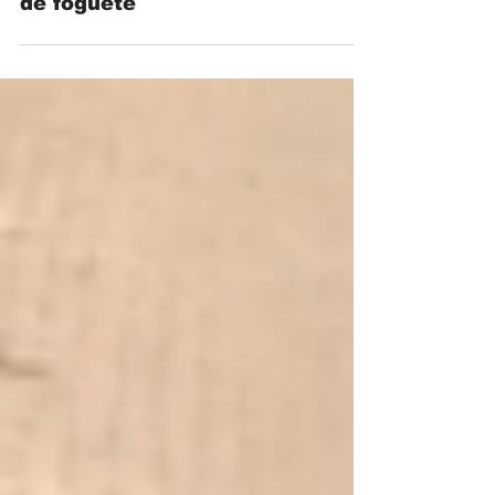
Passeio na base de lançamento
de foguete