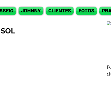
SSEIO
JOHNNY
CLIENTES
FOTOS
PRA
 SOL
P
d