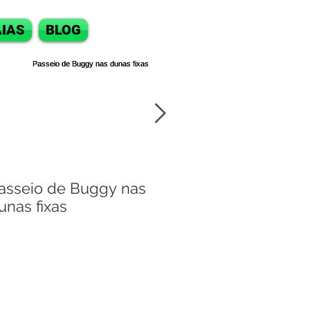
IAS
BLOG
asseio de Buggy nas
Passeio de bugg
unas fixas
Natal