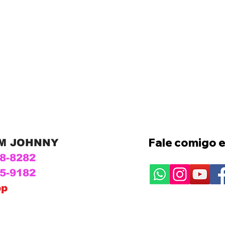
Fale comigo e
OM JOHNNY
28-8282
15-9182
pp