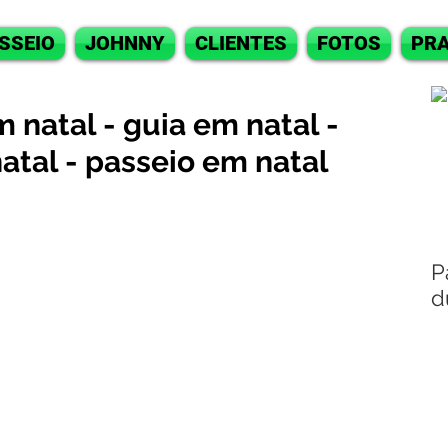
SSEIO
JOHNNY
CLIENTES
FOTOS
PRA
 natal - guia em natal -
natal - passeio em natal
P
d