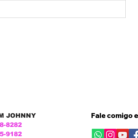
Fale comigo e
OM JOHNNY
28-8282
15-9182