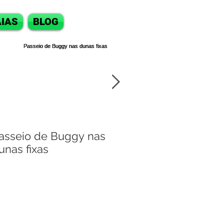
IAS
BLOG
asseio de Buggy nas
Passeio de bugg
unas fixas
Natal