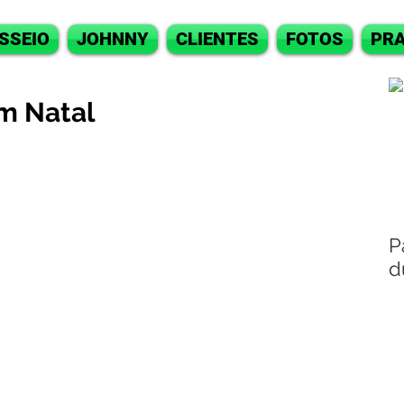
SSEIO
JOHNNY
CLIENTES
FOTOS
PRA
m Natal
P
d