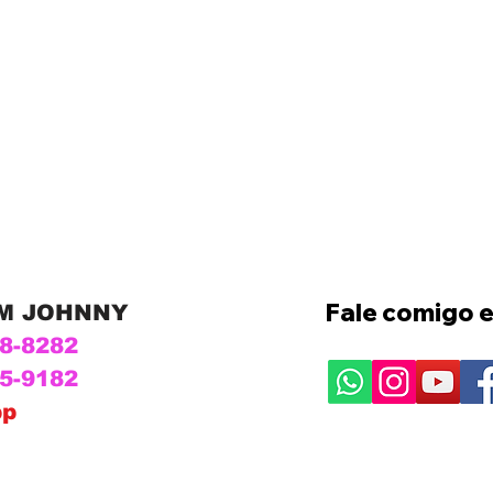
Fale comigo e
OM JOHNNY
28-8282
15-9182
pp