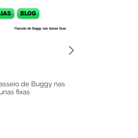
IAS
BLOG
asseio de Buggy nas
Passeio de bugg
unas fixas
Natal