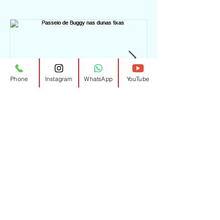
Phone
Instagram
WhatsApp
YouTube
Passeio de Buggy nas
Passeio de b
dunas fixas
Natal