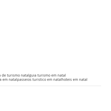
a de turismo natal
guia turismo em natal
a em natal
passeios turistico em natal
hoteis em natal