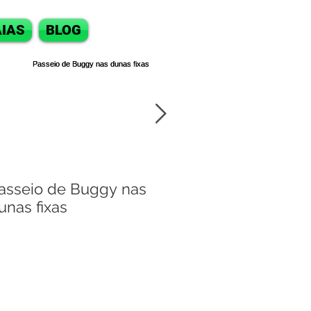
IAS
BLOG
asseio de Buggy nas
Passeio de bugg
unas fixas
Natal