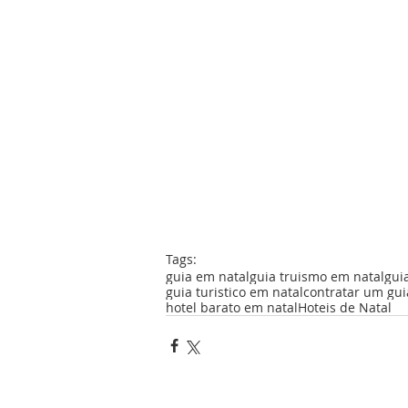
Tags:
guia em natal
guia truismo em natal
gui
guia turistico em natal
contratar um gui
hotel barato em natal
Hoteis de Natal