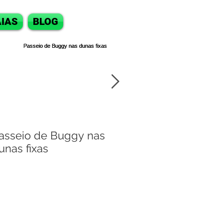
IAS
BLOG
asseio de Buggy nas
Passeio de bugg
unas fixas
Natal