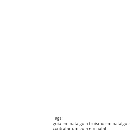
Tags:
guia em natal
guia truismo em natal
gui
contratar um guia em natal