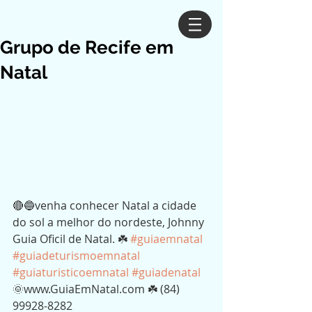
Grupo de Recife em
Natal
🔴🔵venha conhecer Natal a cidade 
do sol a melhor do nordeste, Johnny 
Guia Oficil de Natal. ☘️ 
#guiaemnatal
#guiadeturismoemnatal
#guiaturisticoemnatal
#guiadenatal
🌞www.GuiaEmNatal.com ☘️ (84) 
99928-8282 