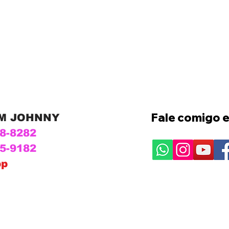
Fale comigo e
OM JOHNNY
28-8282
15-9182
pp