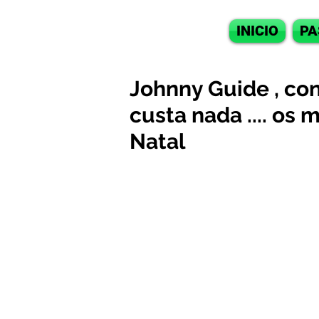
INICIO
PA
Johnny Guide , co
custa nada .... os
Natal