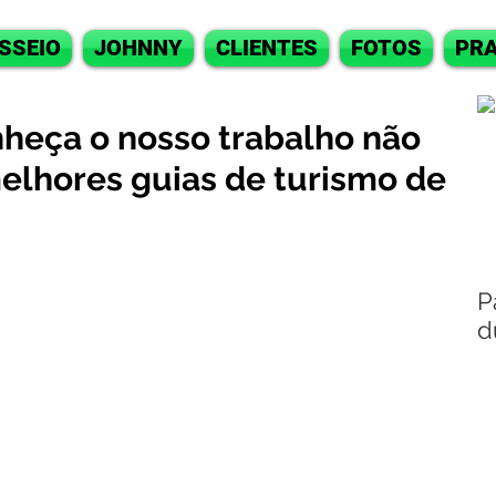
SSEIO
JOHNNY
CLIENTES
FOTOS
PRA
nheça o nosso trabalho não
 melhores guias de turismo de
P
d