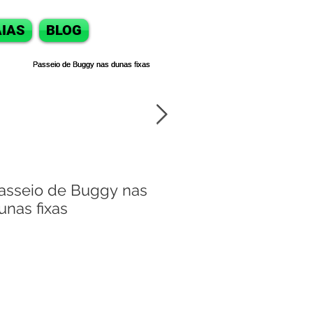
IAS
BLOG
asseio de Buggy nas
Passeio de bugg
unas fixas
Natal